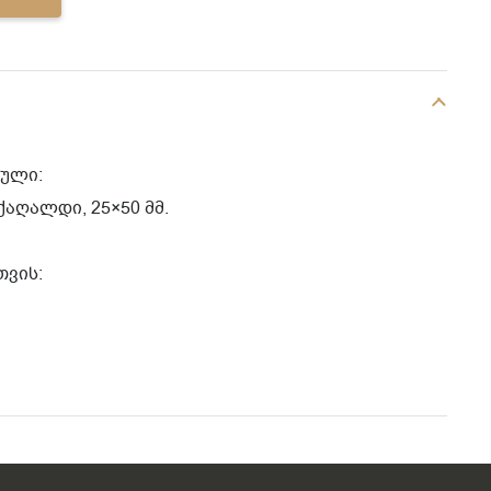
ფული:
ქაღალდი, 25×50 მმ.
თვის: