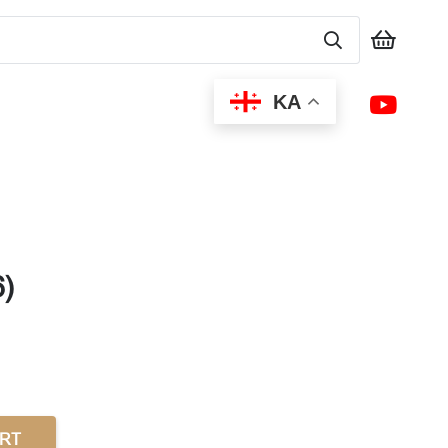
KA
6)
ART